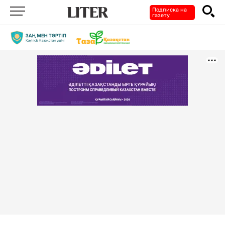
Подписка на
газету