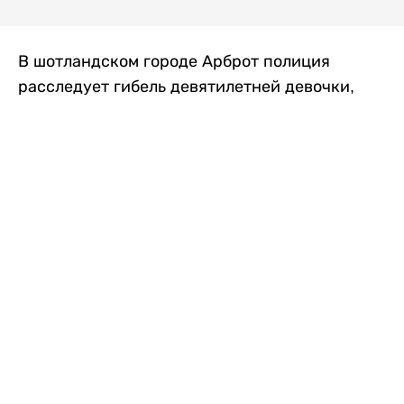
В шотландском городе Арброт полиция
расследует гибель девятилетней девочки,
которую нашли с тяжелыми травмами в
промышленной зоне, где семья разбила
палаточный лагерь. По подозрению в
убийстве ребенка задержан ее 35-летний
отец, передает
Liter.kz
со ссылкой на
The Sun
.
По данным полиции, семья из Западного
Йоркшира приехала в Арброт и разбила
палатку на территории заброшенной
промышленной зоны неподалеку от пляжа.
Вместе с родителями были двое детей.
Местные жители рассказали, что вечером в