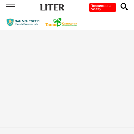
Подписка на
газету