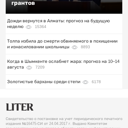
грантов
Дожди вернутся в Алматы: прогноз на будущую
неделю
15364
Толпа избила до смерти обвиняемого в похищении
и изнасиловании школьницы
8893
Когда в Шымкенте ослабнет жара: прогноз на 10–14
августа
7209
Золотистые барханы среди степи
6178
Свидетельство о постановке на учет периодического печатного
издания №16475-СИ от 24.04.2017 г. Выдано Комитетом