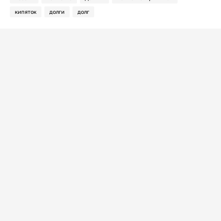
кипяток
долги
долг