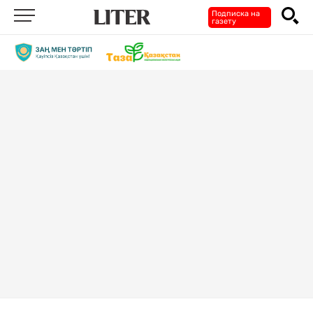
Подписка на
газету