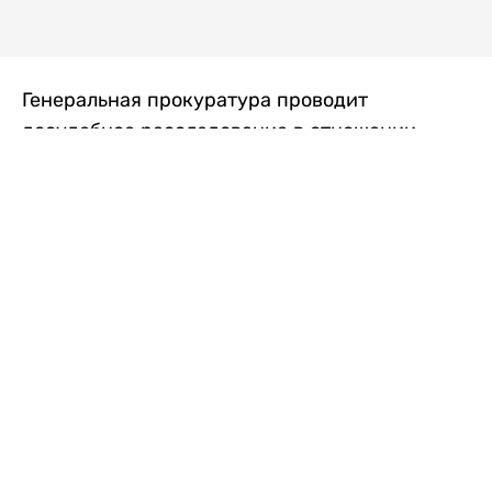
Генеральная прокуратура проводит
досудебное расследование в отношении
преступной группы, длительное время
занимавшейся экономической контрабандой
товаров из Китая в Казахстан, передает
Liter.kz
со ссылкой на Генпрокуратуру РК.
"Следствием установлено, что из 37
компаний, только по двум
аффилированным предприятиям
"Metlink" и "Urban Green" участниками
ОПГ причинен ущерб государству
свыше 2,7 млрд тенге", - говорится в
сообщении.