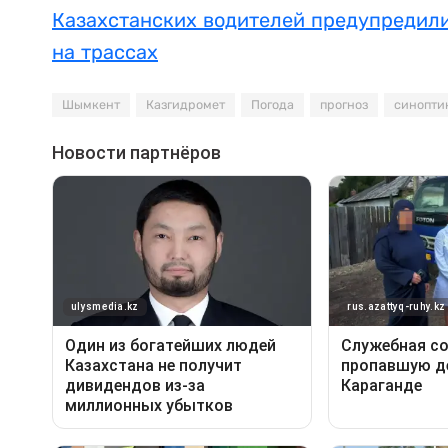
Казахстанских водителей предупредили
на трассах
Шымкент
Казгидромет
Погода
прогноз
синопти