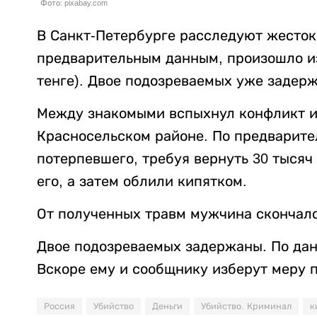
Фото: pixabay.com
В Санкт-Петербурге расследуют жесток
предварительным данным, произошло из-
тенге). Двое подозреваемых уже задер
Между знакомыми вспыхнул конфликт из
Красносельском районе. По предварит
потерпевшего, требуя вернуть 30 тысяч
его, а затем облили кипятком.
От полученных травм мужчина скончалс
Двое подозреваемых задержаны. По данн
Вскоре ему и сообщнику изберут меру 
Россия
Убийство
Деньги
Убийство. Криминал
к