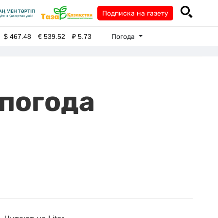
Подписка на газету
Погода
$
467.48
€
539.52
₽
5.73
 погода