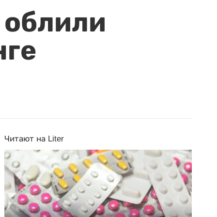
 облили
нге
Читают на Liter