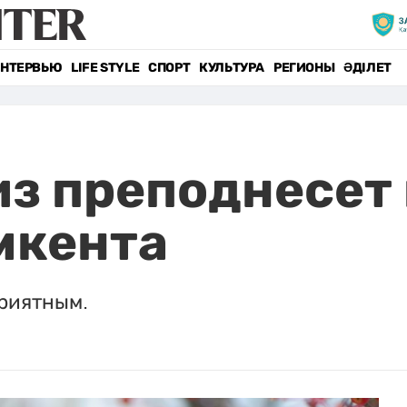
НТЕРВЬЮ
LIFE STYLE
СПОРТ
КУЛЬТУРА
РЕГИОНЫ
ӘДІЛЕТ
з преподнесет
мкента
приятным.