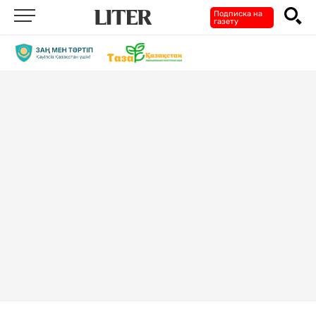
Подписка на
газету