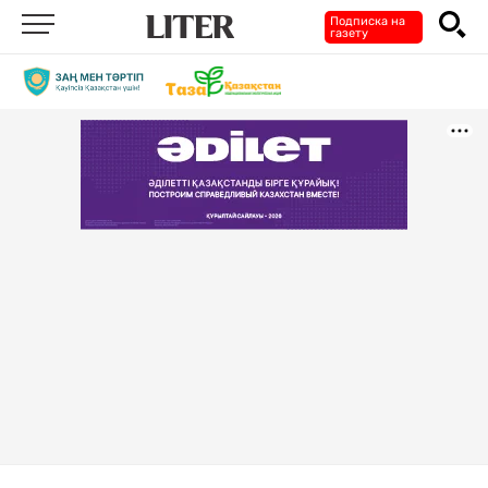
Подписка на
газету