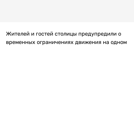
Жителей и гостей столицы предупредили о
временных ограничениях движения на одном
из самых загруженных проспектов города.
Причиной станут дорожные работы, которые
продлятся два дня, передает
Liter.kz
.
По информации городских служб, с 7 по 8
августа на проспекте Кабанбай батыра
пройдет ремонт дорожного покрытия. В связи
с этим движение будет частично ограничено
на участке от улицы Калкаман до улицы
Сарайшык. Полностью перекрывать дорогу не
планируется. На время ремонта движение