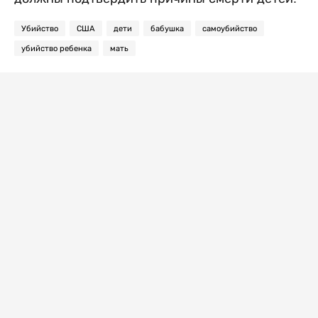
Убийство
США
дети
бабушка
самоубийство
убийство ребенка
мать