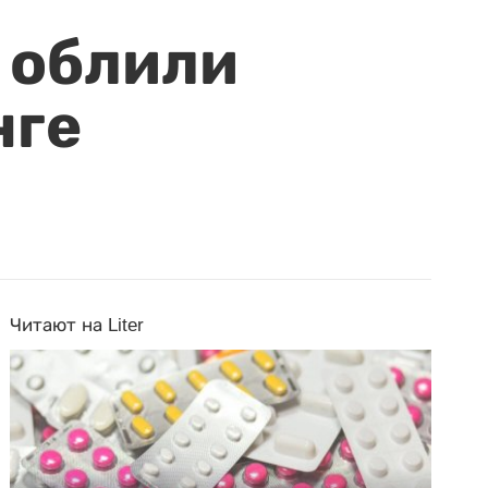
 облили
нге
Читают на Liter