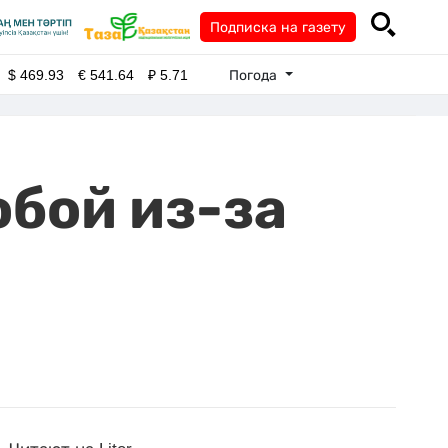
Подписка на газету
Погода
$
469.93
€
541.64
₽
5.71
обой из-за