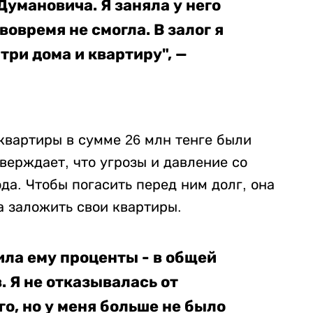
умановича. Я заняла у него
вовремя не смогла. В залог я
три дома и квартиру", —
квартиры в сумме 26 млн тенге были
верждает, что угрозы и давление со
а. Чтобы погасить перед ним долг, она
а заложить свои квартиры.
ила ему проценты - в общей
. Я не отказывалась от
о, но у меня больше не было