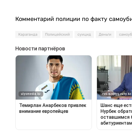
Комментарий полиции по факту самоуби
Караганда
Полицейский
суицид
Деньги
самоуб