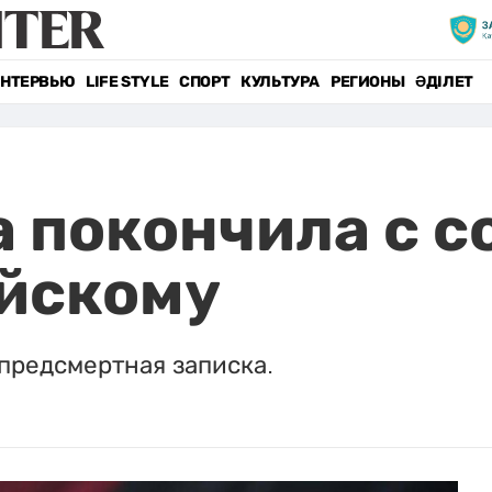
НТЕРВЬЮ
LIFE STYLE
СПОРТ
КУЛЬТУРА
РЕГИОНЫ
ӘДІЛЕТ
 покончила с с
ейскому
предсмертная записка.