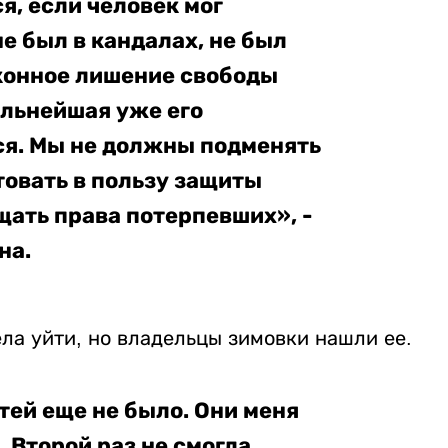
, если человек мог
е был в кандалах, не был
аконное лишение свободы
альнейшая уже его
ся. Мы не должны подменять
товать в пользу защиты
ать права потерпевших», -
на.
ла уйти, но владельцы зимовки нашли ее.
етей еще не было. Они меня
 Второй раз не смогла