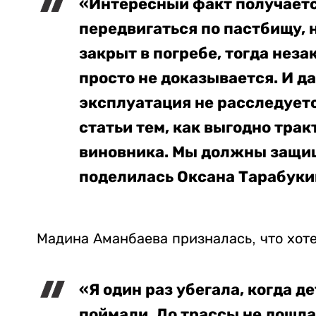
«Интересный факт получается
передвигаться по пастбищу, н
закрыт в погребе, тогда нез
просто не доказывается. И д
эксплуатация не расследует
статьи тем, как выгодно трак
виновника. Мы должны защищ
поделилась Оксана Тарабуки
Мадина Аманбаева призналась, что хоте
«Я один раз убегала, когда д
поймали. До трассы не дошла.