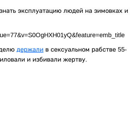
знать эксплуатацию людей на зимовках и
tinue=77&v=S0OgHXH01yQ&feature=emb_title
еделю
держали
в сексуальном рабстве 55-
иловали и избивали жертву.