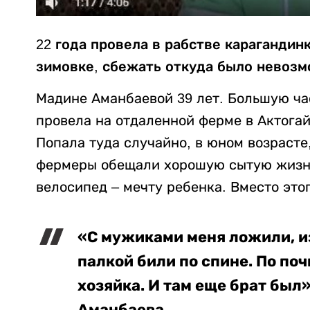
22 года провела в рабстве карагандин
зимовке, сбежать откуда было невоз
Мадине Аманбаевой 39 лет. Большую ча
провела на отдаленной ферме в Актога
Попала туда случайно, в юном возрасте,
фермеры обещали хорошую сытую жизнь
велосипед – мечту ребенка. Вместо этог
«С мужиками меня ложили, и
палкой били по спине. По поч
хозяйка. И там еще брат был»
Аманбаева.