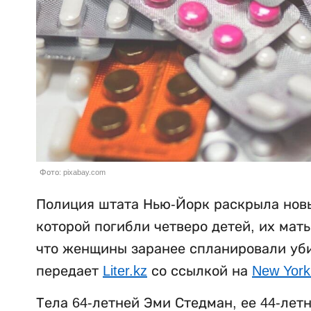
Фото: pixabay.com
Полиция штата Нью-Йорк раскрыла новы
которой погибли четверо детей, их мат
что женщины заранее спланировали убий
передает
Liter.kz
со ссылкой на
New York
Тела 64-летней Эми Стедман, ее 44-лет