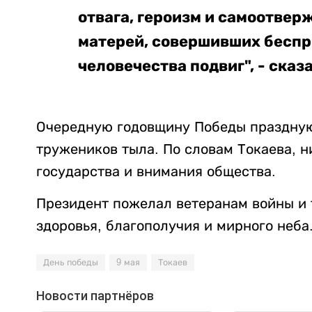
отвага, героизм и самоотвер
матерей, совершивших беспр
человечества подвиг", - сказ
Очередную годовщину Победы празднуют
тружеников тыла. По словам Токаева, н
государства и внимания общества.
Президент пожелал ветеранам войны и 
здоровья, благополучия и мирного неба
День победы
9 мая
Токаев