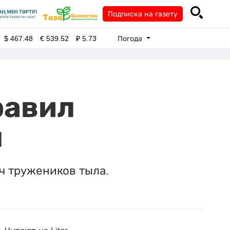
Подписка на газету
Погода
$
467.48
€
539.52
₽
5.73
равил
ы
ч тружеников тыла.