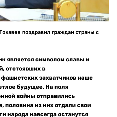
Токавев поздравил граждан страны с
ик является символом славы и
, отстоявших в
 фашистских захватчиков наше
етлое будущее. На поля
енной войны отправились
, половина из них отдали свои
ти народа навсегда останутся