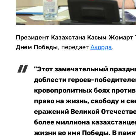
Президент Казахстана Касым-Жомарт 
Днем Победы,
передает
Акорда
.
"Этот замечательный праздн
доблести героев-победителей
кровопролитных боях против
право на жизнь, свободу и св
сражений Великой Отечеств
более миллиона казахстанцев
жизни во имя Победы. В памя