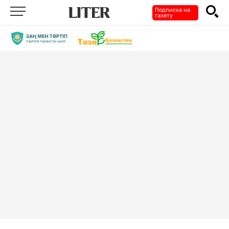
Подписка на
газету