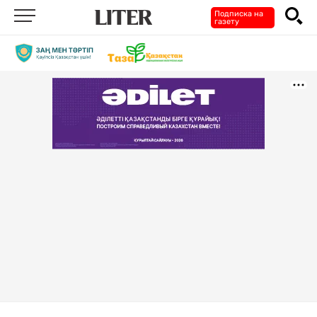
Подписка на
газету