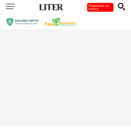
Подписка на
газету