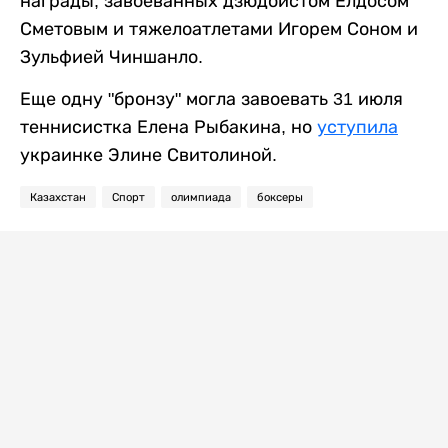
награды, завоеванных дзюдоистом Елдосом
Сметовым и тяжелоатлетами Игорем Соном и
Зульфией Чиншанло.
Еще одну "бронзу" могла завоевать 31 июля
теннисистка Елена Рыбакина, но
уступила
украинке Элине Свитолиной.
Казахстан
Спорт
олимпиада
боксеры