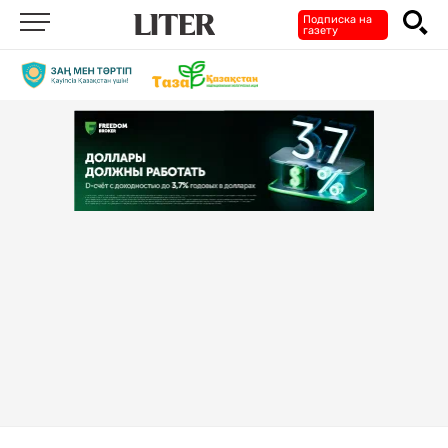
Подписка на
газету