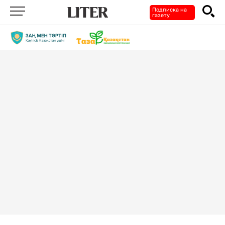
Подписка на
газету