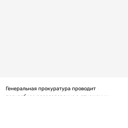
Генеральная прокуратура проводит
досудебное расследование в отношении
преступной группы, длительное время
занимавшейся экономической контрабандой
товаров из Китая в Казахстан, передает