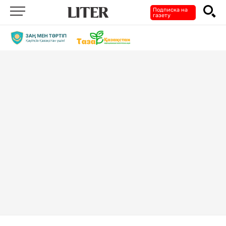
Подписка на
газету