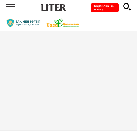
Подписка на
газету