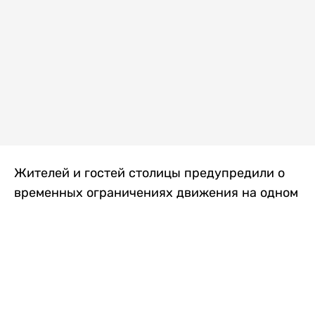
Жителей и гостей столицы предупредили о
временных ограничениях движения на одном
из самых загруженных проспектов города.
Причиной станут дорожные работы, которые
продлятся два дня, передает
Liter.kz
.
По информации городских служб, с 7 по 8
августа на проспекте Кабанбай батыра