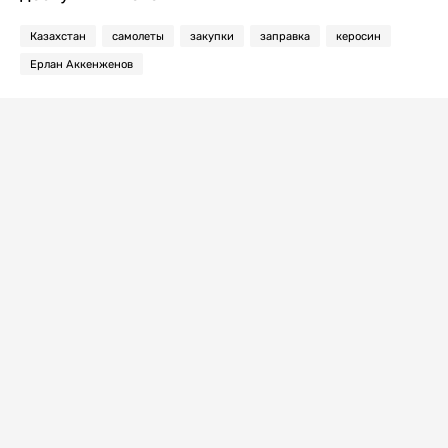
Казахстан
самолеты
закупки
заправка
керосин
Ерлан Аккенженов