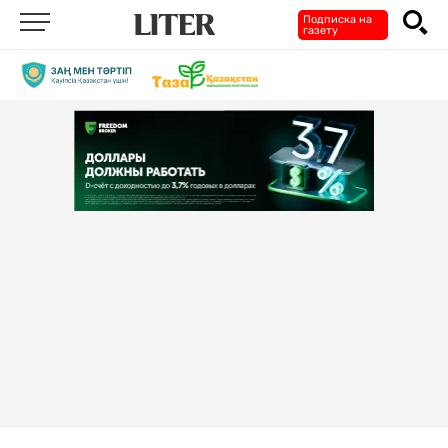
Подписка на
газету