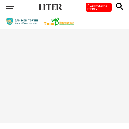
Подписка на
газету