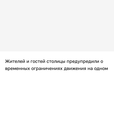
Жителей и гостей столицы предупредили о
временных ограничениях движения на одном
из самых загруженных проспектов города.
Причиной станут дорожные работы, которые
продлятся два дня, передает
Liter.kz
.
По информации городских служб, с 7 по 8
августа на проспекте Кабанбай батыра