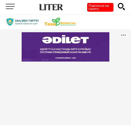
Подписка на
газету