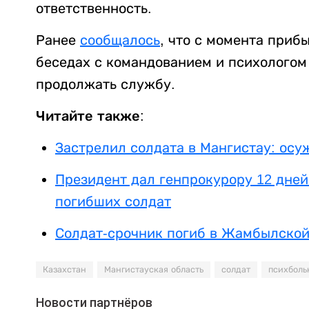
ответственность.
Ранее
сообщалось
, что с момента приб
беседах с командованием и психологом
продолжать службу.
Читайте также:
Застрелил солдата в Мангистау: ос
Президент дал генпрокурору 12 дне
погибших солдат
Солдат-срочник погиб в Жамбылской
Казахстан
Мангистауская область
солдат
психболь