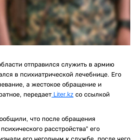
области отправился служить в армию
зался в психиатрической лечебнице. Его
левание, а жестокое обращение и
атное, передает
Liter.kz
со ссылкой
сообщили, что после обращения
психического расстройства” его
знали его негодным к службе, после чего