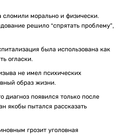
а сломили морально и физически.
ндование решило “спрятать проблему”,
спитализация была использована как
ть огласки.
изыва не имел психических
ивный образ жизни.
то диагноз появился только после
ан якобы пытался рассказать
иновным грозит уголовная