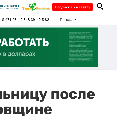
Подписка на газету
Погода
$
471.98
€
543.39
₽
5.82
льницу после
довщине