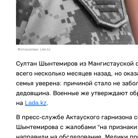
Фотоколлаж: Liter.kz
Султан Шынтемиров из Мангистауской 
всего несколько месяцев назад, но ока
семья уверена: причиной стало не забо
дедовщина. Военные же утверждают обр
на
Lada.kz
.
В пресс-службе Актауского гарнизона 
Шынтемирова с жалобами “на признаки 
направили на обследование. Медики при