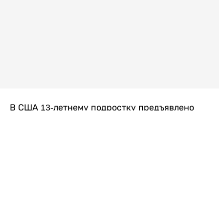
В США 13-летнему подростку предъявлено
обвинение в убийстве второй степени после
гибели его 14-летней сводной сестры. По
версии следствия, трагедия произошла
вскоре после ссоры между детьми, передает
Liter.kz
со ссылкой на
kmph.com
.
Как сообщили в полиции, девочка получила
огнестрельное ранение в голову. Она