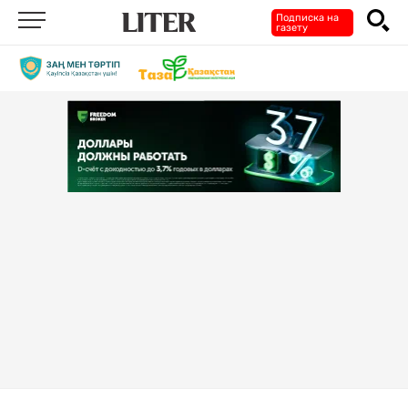
Подписка на
газету