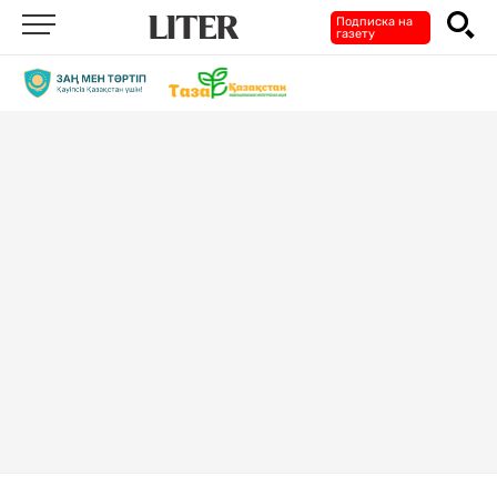
Подписка на
газету