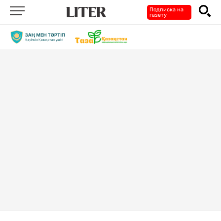
Подписка на
газету