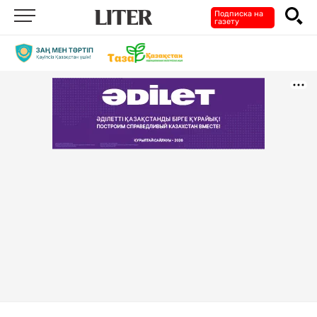
Подписка на
газету