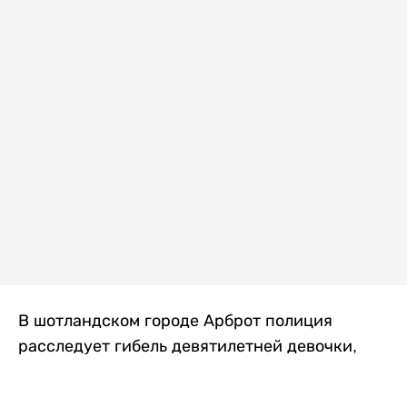
В шотландском городе Арброт полиция
расследует гибель девятилетней девочки,
которую нашли с тяжелыми травмами в
промышленной зоне, где семья разбила