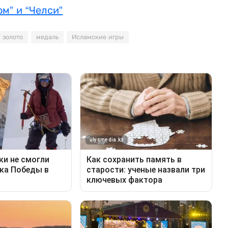
ом” и “Челси”
золото
медаль
Исламские игры