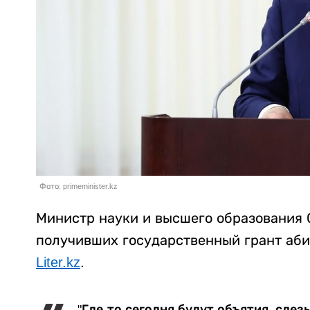
Фото: primeminister.kz
Министр науки и высшего образования 
получивших государственный грант аби
Liter.kz
.
"Где-то сегодня будут объятия, слез