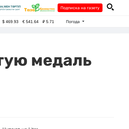
Подписка на газету
Погода
$
469.93
€
541.64
₽
5.71
тую медаль
и