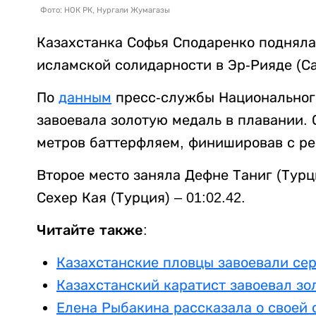
Фото: НОК РК, Нургали Жумагазы
Казахстанка Софья Сподаренко подняла
исламской солидарности в Эр-Рияде (С
По
данным
пресс-службы Национального
завоевала золотую медаль в плавании. 
метров баттерфляем, финишировав с рез
Второе место заняла Дефне Таниг (Турц
Сехер Кая (Турция) – 01:02.42.
Читайте также:
Казахстанские пловцы завоевали се
Казахстанский каратист завоевал з
Елена Рыбакина рассказала о своей