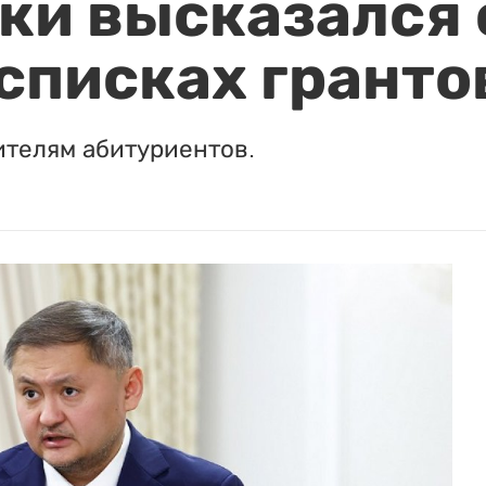
и высказался о
 списках гранто
ителям абитуриентов.