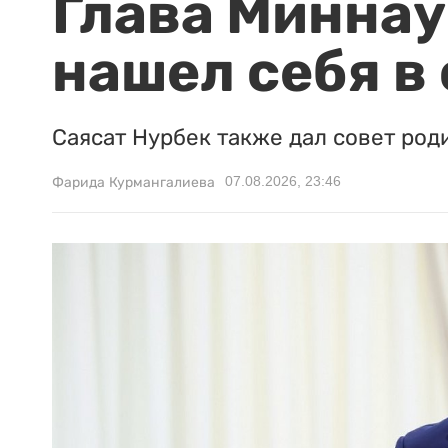
Глава Миннаук
нашел себя в
Саясат Нурбек также дал совет род
07.08.2026, 23:46
Фарида Курмангалиева