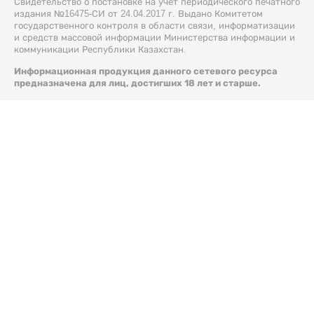
Свидетельство о постановке на учет периодического печатного
издания №16475-СИ от 24.04.2017 г. Выдано Комитетом
государственного контроля в области связи, информатизации
и средств массовой информации Министерства информации и
коммуникации Республики Казахстан.
Информационная продукция данного сетевого ресурса
предназначена для лиц, достигших 18 лет и старше.
© 2026 Liter.kz. Все права защищены.