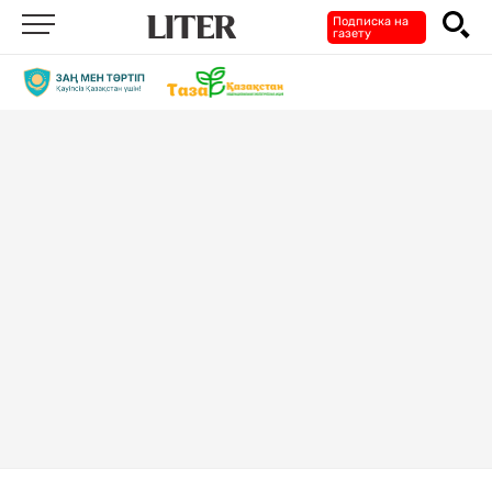
Подписка на
газету