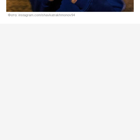
Фото: instagram.com/shavkatrakhmonov94