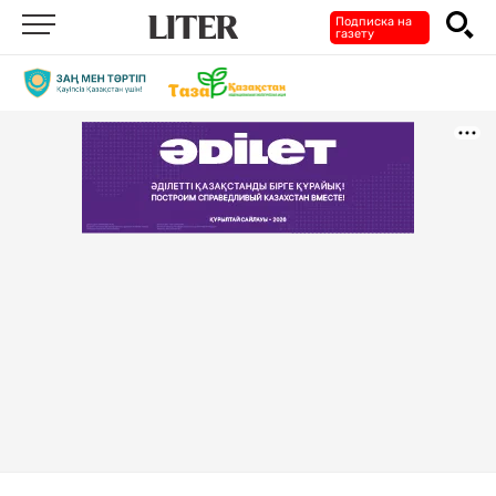
Подписка на
газету