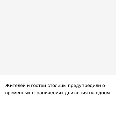
Жителей и гостей столицы предупредили о
временных ограничениях движения на одном
из самых загруженных проспектов города.
Причиной станут дорожные работы, которые
продлятся два дня, передает
Liter.kz
.