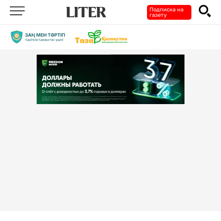
Подписка на
газету