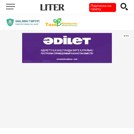
Подписка на
газету