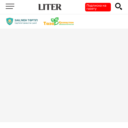
Подписка на
газету