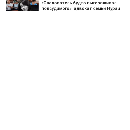
Предыдущая новость
Поездка в Тараз станет дольше: водителей
перенаправят на старый перевал
Деньги
За сколько продают и
покупают доллары в
обменниках Казахстана 6
августа
Опубликованы новые курсы обмена валют.
Сегодня, 09:08
Нэля Сулейменова