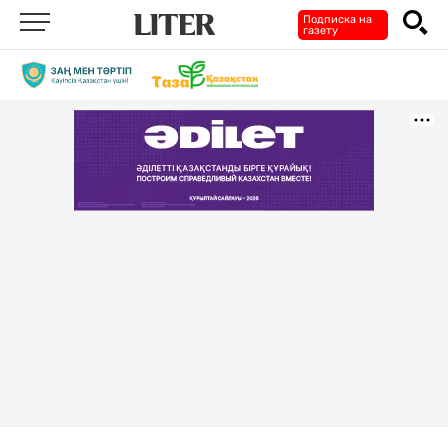
Подписка на
газету