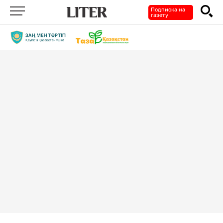
Подписка на
газету