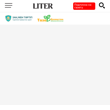
Подписка на
газету