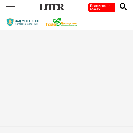
Подписка на
газету