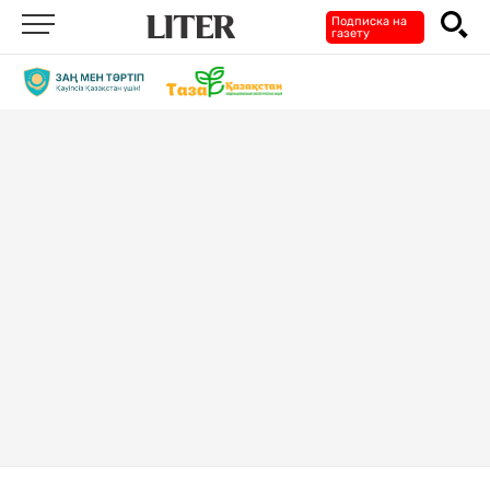
Подписка на
газету