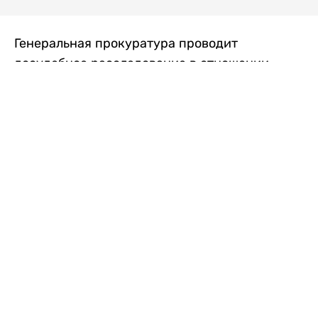
Генеральная прокуратура проводит
досудебное расследование в отношении
преступной группы, длительное время
занимавшейся экономической контрабандой
товаров из Китая в Казахстан, передает
Liter.kz
со ссылкой на Генпрокуратуру РК.
"Следствием установлено, что из 37
компаний, только по двум
аффилированным предприятиям
"Metlink" и "Urban Green" участниками
ОПГ причинен ущерб государству
свыше 2,7 млрд тенге", - говорится в
сообщении.