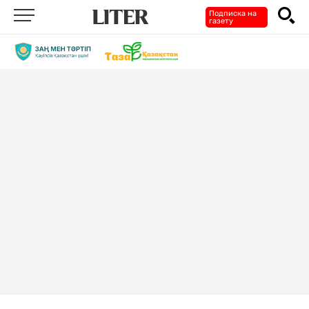
Подписка на
газету