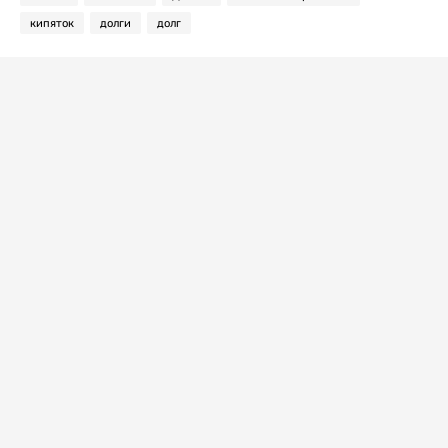
кипяток
долги
долг