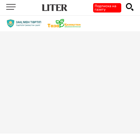
Подписка на
газету