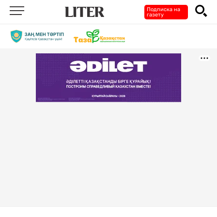
Подписка на
газету