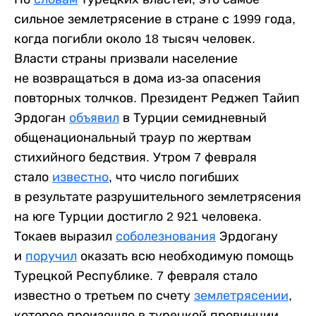
сильное землетрясение в стране с 1999 года,
когда погибли около 18 тысяч человек.
Власти страны призвали население
не возвращаться в дома из-за опасения
повторных толчков. Президент Реджеп Тайип
Эрдоган
объявил
в Турции семидневный
общенациональный траур по жертвам
стихийного бедствия. Утром 7 февраля
стало
известно
, что число погибших
в результате разрушительного землетрясения
на юге Турции достигло 2 921 человека.
Токаев выразил
соболезнования
Эрдогану
и
поручил
оказать всю необходимую помощь
Турецкой Республике. 7 февраля стало
известно о третьем по счету
землетрясении
,
которое произошло в турецкой провинции