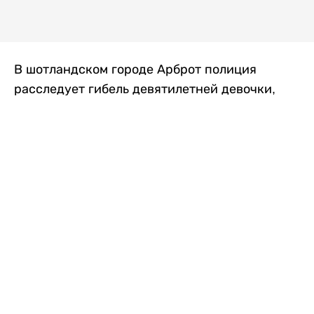
В шотландском городе Арброт полиция
расследует гибель девятилетней девочки,
которую нашли с тяжелыми травмами в
промышленной зоне, где семья разбила
палаточный лагерь. По подозрению в
убийстве ребенка задержан ее 35-летний
отец, передает
Liter.kz
со ссылкой на
The Sun
.
По данным полиции, семья из Западного
Йоркшира приехала в Арброт и разбила
палатку на территории заброшенной
промышленной зоны неподалеку от пляжа.
Вместе с родителями были двое детей.