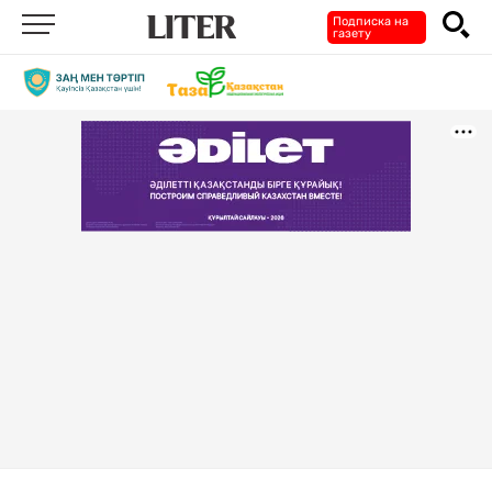
Подписка на
газету