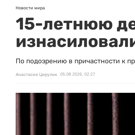
Новости мира
15-летнюю д
изнасиловали
По подозрению в причастности к п
05.08.2026, 02:27
Анастасия Цирулик