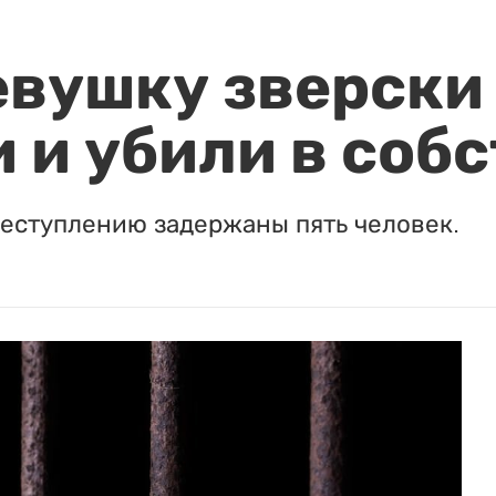
евушку зверски
 и убили в соб
реступлению задержаны пять человек.