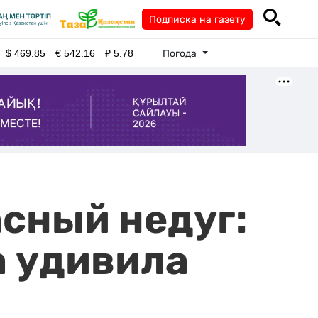
Подписка на газету
Погода
$
469.85
€
542.16
₽
5.78
сный недуг:
а удивила