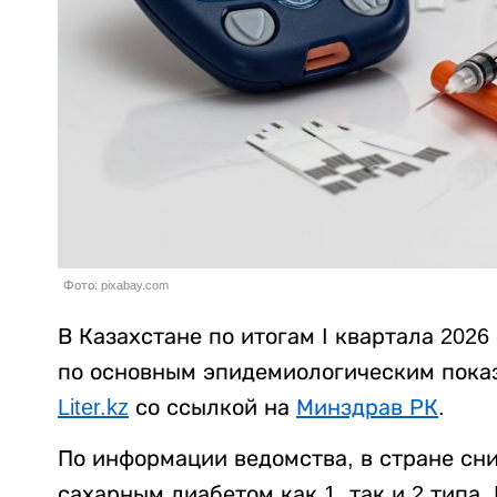
Фото: pixabay.com
В Казахстане по итогам I квартала 202
по основным эпидемиологическим показ
Liter.kz
со ссылкой на
Минздрав РК
.
По информации ведомства, в стране сн
сахарным диабетом как 1, так и 2 типа. 