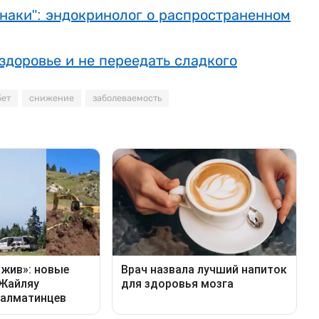
наки": эндокринолог о распространенном
здоровье и не переедать сладкого
бет
снижение
заболеваемость