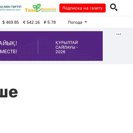
Подписка на газету
Погода
$
469.85
€
542.16
₽
5.78
ше