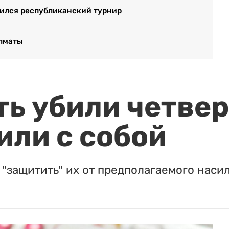
ршился республиканский турнир
Алматы
ть убили четвер
или с собой
"защитить" их от предполагаемого насил