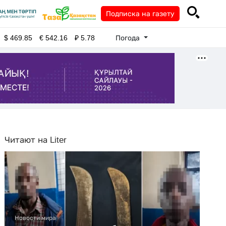
Подписка на газету
Погода
$
469.85
€
542.16
₽
5.78
Читают на Liter
Новости мира