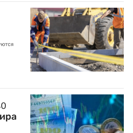
уются
40
ира