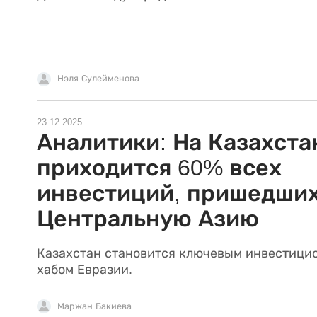
Нэля Сулейменова
23.12.2025
Аналитики: На Казахста
приходится 60% всех
инвестиций, пришедших
Центральную Азию
Казахстан становится ключевым инвестици
хабом Евразии.
Маржан Бакиева