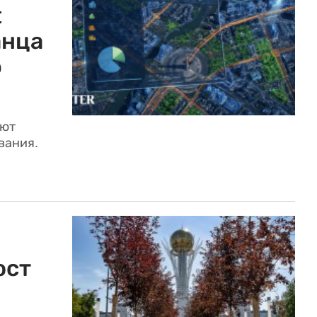
:
анца
ю
ают
вания.
ост