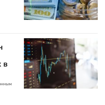
н
 в
онным