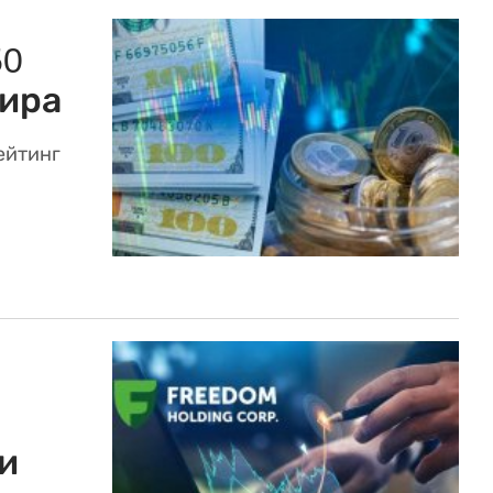
50
ира
ейтинг
и