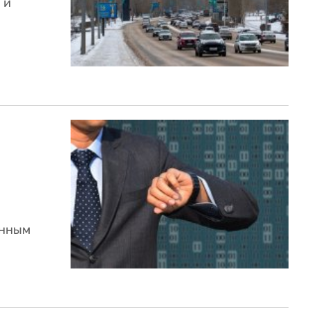
 и
енным