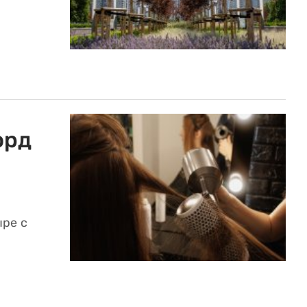
орд
ыре с