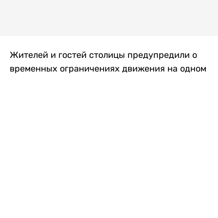
Жителей и гостей столицы предупредили о
временных ограничениях движения на одном
из самых загруженных проспектов города.
Причиной станут дорожные работы, которые
продлятся два дня, передает
Liter.kz
.
По информации городских служб, с 7 по 8
августа на проспекте Кабанбай батыра
пройдет ремонт дорожного покрытия. В связи
с этим движение будет частично ограничено
на участке от улицы Калкаман до улицы
Сарайшык. Полностью перекрывать дорогу не
планируется. На время ремонта движение