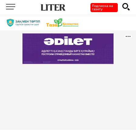
Подписка на
газету