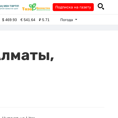
Подписка на газету
Погода
$
469.93
€
541.64
₽
5.71
Алматы,