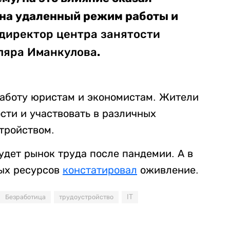
 на удаленный режим работы и
директор центра занятости
.
ляра Иманкулова
 работу юристам и экономистам. Жители
ости и участвовать в различных
тройством.
будет рынок труда после пандемии. А в
вых ресурсов
констатировал
оживление.
Безработица
трудоустройство
IT