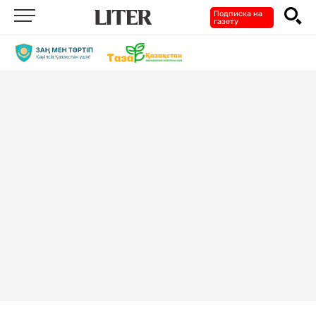
Подписка на
газету