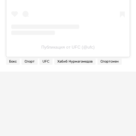
Публикация от UFC (@ufc)
Бокс
Спорт
UFC
Хабиб Нурмагомедов
Спортсмен