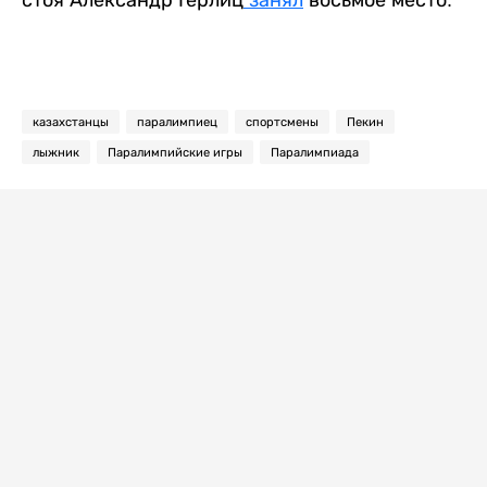
стоя
Александр Герлиц
занял
восьмое место.
казахстанцы
паралимпиец
спортсмены
Пекин
лыжник
Паралимпийские игры
Паралимпиада