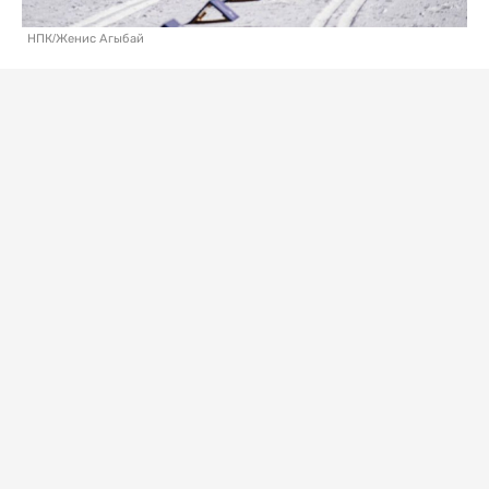
НПК/Женис Агыбай