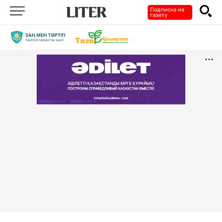
Подписка на
газету