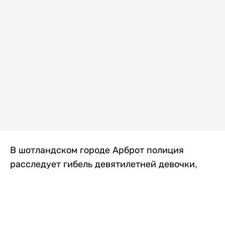
В шотландском городе Арброт полиция
расследует гибель девятилетней девочки,
которую нашли с тяжелыми травмами в
промышленной зоне, где семья разбила
палаточный лагерь. По подозрению в
убийстве ребенка задержан ее 35-летний