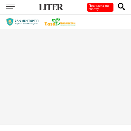
Подписка на
газету