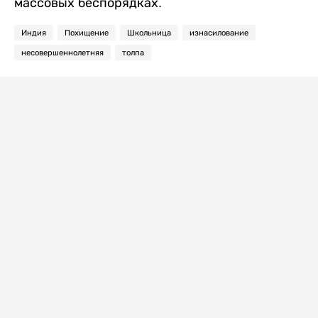
массовых беспорядках.
Индия
Похищение
Школьница
изнасилование
несовершеннолетняя
толпа