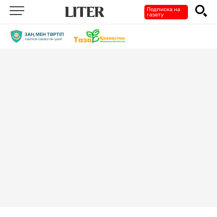
Подписка на
газету