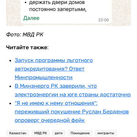
Фото: МВД РК
Читайте также:
Запуск программы льготного
автокредитования? Ответ
Минпромышленности
В Минэнерго РК заверили, что
электроэнергии на юге страны достаточно
"Я не имею к нему отношения":
переживший покушение Руслан Берденов
опроверг очередной фейк
Казахстан
МВД РК
дети
Похищение
мигранты