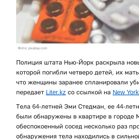
Фото: pixabay.com
Полиция штата Нью-Йорк раскрыла новы
которой погибли четверо детей, их мат
что женщины заранее спланировали убий
передает
Liter.kz
со ссылкой на
New York
Тела 64-летней Эми Стедман, ее 44-лет
были обнаружены в квартире в городе М
обеспокоенный сосед несколько раз пр
обнаружения тела находились в сильно