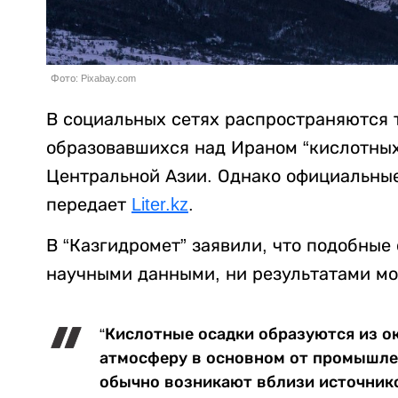
Фото: Pixabay.com
В социальных сетях распространяются
образовавшихся над Ираном “кислотных 
Центральной Азии. Однако официальны
передает
Liter.kz
.
В “Казгидромет” заявили, что подобны
научными данными, ни результатами мо
“Кислотные осадки образуются из о
атмосферу в основном от промышлен
обычно возникают вблизи источнико