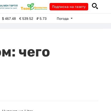
Подписка на газету
Погода
$
467.48
€
539.52
₽
5.73
м: чего