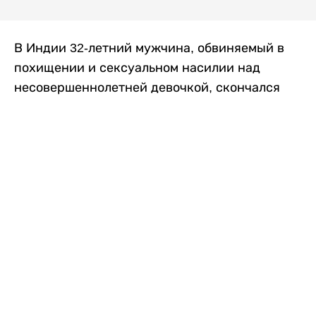
В Индии 32-летний мужчина, обвиняемый в
похищении и сексуальном насилии над
несовершеннолетней девочкой, скончался
после того, как разъяренная толпа жестоко
избила его в. Полиция сообщила об аресте
восьми человек, причастных к нападению,
передает
Liter.kz
со ссылкой на
news9live
.
Местные жители рассказали, что
обвиняемый, Мохаммад Эмроз, похитил
школьницу и держал ее взаперти в своем
доме два дня. Семья искала ее повсюду, но не
смогла найти никаких следов. Спустя
несколько дней девочка вернулась домой и
рассказала о случившемся. Она сообщила,