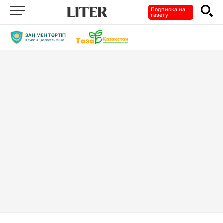
Подписка на
газету